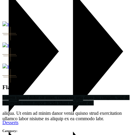
Flavor
Lorem ipsum dolor sit amet, consectet urta dipis isu cingelit, sed do
eiusmodsl ntetm mpor incida idunt utvlabore eti.
aliqua. Ut enim ad minim danor venia quisno strud exercitation
ullamco labor nisiutse ns aliquip ex ea commodo labr.
Desserts
Category: