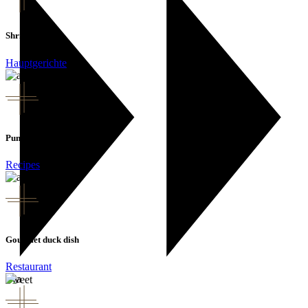
Shrimp Pasta
Hauptgerichte
Punch Party
Recipes
Gourmet duck dish
Restaurant
Sweet