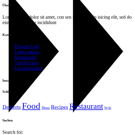
Über uns
Lorem ipsum dolor sit amet, con sen sectetur adip isicing elit, sed do
eiusa mod tempor incididunt
Kategorien
Elegant food
Latest menus
Restaurants
Top Recipes
Uncategorized
Instagram posts
Schlagwörter
Food
Restaurant
Desserts
Recipes
Menu
Style
Suchen
Search for: