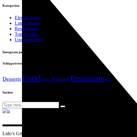
Kategorien
Elegant food
Latest menus
Restaurants
Top Recipes
Uncategorized
Instagram posts
Schlagwörter
Food
Restaurant
Desserts
Recipes
Menu
Style
Suchen
Search
for:
Lido’s Grill & Restaurant