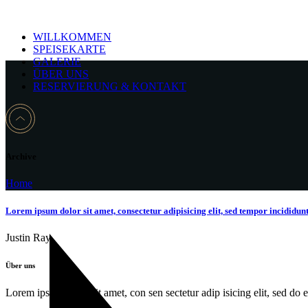
WILLKOMMEN
SPEISEKARTE
GALERIE
ÜBER UNS
RESERVIERUNG & KONTAKT
Archive
Home
Lorem ipsum dolor sit amet, consectetur adipisicing elit, sed tempor incididun
Justin Ray
Über uns
Lorem ipsum dolor sit amet, con sen sectetur adip isicing elit, sed do