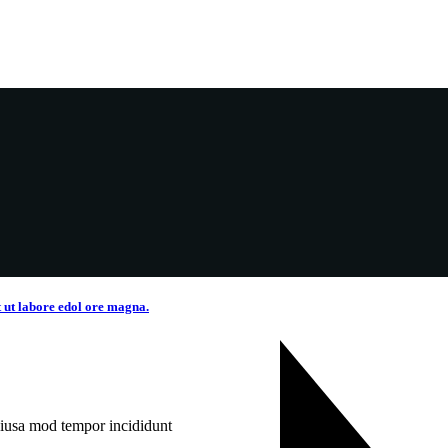
t ut labore edol ore magna.
 eiusa mod tempor incididunt